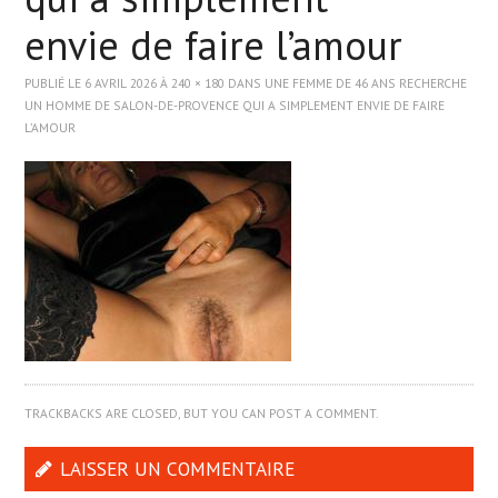
envie de faire l’amour
ASIATIQUE
PUBLIÉ LE
6 AVRIL 2026
À
240 × 180
DANS
UNE FEMME DE 46 ANS RECHERCHE
UN HOMME DE SALON-DE-PROVENCE QUI A SIMPLEMENT ENVIE DE FAIRE
BLACK
L’AMOUR
ARABE
WEBCAMS
TRACKBACKS ARE CLOSED, BUT YOU CAN
POST A COMMENT
.
LAISSER UN COMMENTAIRE