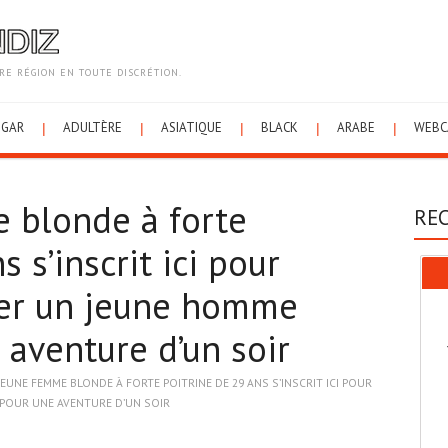
E RÉGION EN TOUTE DISCRÉTION.
UGAR
ADULTÈRE
ASIATIQUE
BLACK
ARABE
WEBC
 blonde à forte
RE
 s’inscrit ici pour
ver un jeune homme
 aventure d’un soir
JEUNE FEMME BLONDE À FORTE POITRINE DE 29 ANS S’INSCRIT ICI POUR
POUR UNE AVENTURE D’UN SOIR