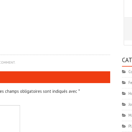
CA
 COMMENT
.
C
F
es champs obligatoires sont indiqués avec
*
H
Jo
M
Pl